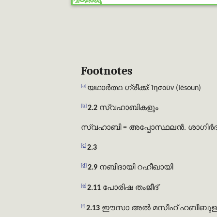
Footnotes
[a]
യഥാർത്ഥ ഗ്രീക്ക്: Ἰησοῦν (Iēsoun)
[b]
2.2
സ്വഹാബികളും
സ്വഹാബി = അപ്പോസ്ഥലൻ. ശാഗിർദ്
[c]
2.3
[d]
2.9
നബീദായി
റഹീഖായി
[e]
2.11
പോരിഷ
തംജീദ്
[f]
2.13
ഈസാ അൽ മസീഹ്
ഹബീബുള്ള,