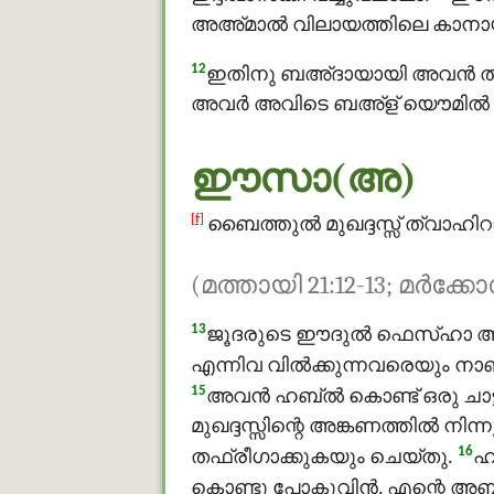
അഅ്മാൽ വിലായത്തിലെ കാനായില
12
ഇതിനു ബഅ്ദായായി അവന്‍ തന
അവര്‍ അവിടെ ബഅ്ള് യൌമിൽ ത
ഈസാ(അ)
[f]
ബൈത്തുൽ മുഖദ്ദസ്സ് ത്വാഹിറാക
(മത്തായി 21:12-13; മര്‍ക്കോസ
13
ജൂദരുടെ ഈദുൽ ഫെസ്ഹാ അടു
എന്നിവ വില്‍ക്കുന്നവരെയും നാ
15
അവന്‍ ഹബ്ൽ കൊണ്ട് ഒരു ച
മുഖദ്ദസ്സിന്റെ അങ്കണത്തിൽ നിന്
16
തഫ്രീഗാക്കുകയും ചെയ്തു.
ഹ
കൊണ്ടു പോകുവിന്‍, എന്റെ അബ്ബ