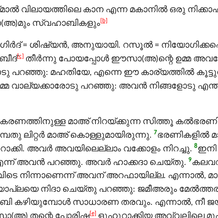
ൽ വിലായത്തിലെ കാന എന്ന മകാനിൽ ഒരു നിക്കാഹ
[b]
അ)മും സ്വഹാബികളും
ർദ് = ശിഷ്യൻ, അനുയായി. റസൂൽ = നിയോഗിക്കപ്പ
[c]
ബീദ്
തീര്‍ന്നു പോയപ്പോള്‍ ഈസാ(അ)ന്റെ ഉമ്മ അവന
ഞ്ഞു: മഹതിയേ, എന്നെ ഈ കാര്യത്തിൽ കൂട്ടുന്ന
മ്മ വാല്യക്കാരോടു പറഞ്ഞു: അവന്‍ നിങ്ങളോടു എന്
ണത്തിനുള്ള മാഅ് നിറയ്ക്കുന്ന സിത്തൂ കല്‍ഭരണിക
7
പതു ലിറ്റർ മാഅ് കൊള്ളുമായിരുന്നു.
ഭരണികളില്‍ മാ
8
്കി. അവര്‍ അവയിലെല്ലാം വക്കോളം നിറച്ചു.
ഇനി 
9
്ന് അവന്‍ പറഞ്ഞു. അവര്‍ ഹാക്കദാ ചെയ്തു.
കലവറക
 എവിടെ നിന്നാണെന്ന് അവന് അറഫായില്ല. എന്നാല്‍, മ
ാപ്ലയെ നിദാ ചെയ്തു പറഞ്ഞു: ജമീഅരും മേല്‍ത്തരം 
ി കഴിയുമ്പോള്‍ സാധാരണ തരവും. എന്നാല്‍, നീ 
[e]
(അ) തന്റെ പോരിഷ
ളുഹൂറാക്കിയ അവ്വലിലെ മു