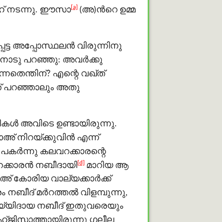
[a]
് നടന്നു. ഈസാ
(അ)ൻറെ ഉമ്മ
െട്ട അപ്പോസ്ഥലൻ
വിരുന്നിനു
ോടു പറഞ്ഞു: അവര്‍ക്കു
തെന്തിന്? എന്റെ വഖ്ത്
ത് പറഞ്ഞാലും അതു
ള്‍ അവിടെ ഉണ്ടായിരുന്നു.
അ് നിറയ്ക്കുവിന്‍ എന്ന്
പകര്‍ന്നു കലവറക്കാരന്റെ
[d]
്കാരന്‍ നബീദായി
മാറിയ ആ
ാഅ് കോരിയ വാല്യക്കാർക്ക്
നബീദ് മർറത്തൽ വിളമ്പുന്നു,
ജയ്യിദായ നബീദ് ഇതുവരെയും
ഹ്ജിസാത്തായിരുന്നു ഗലീല