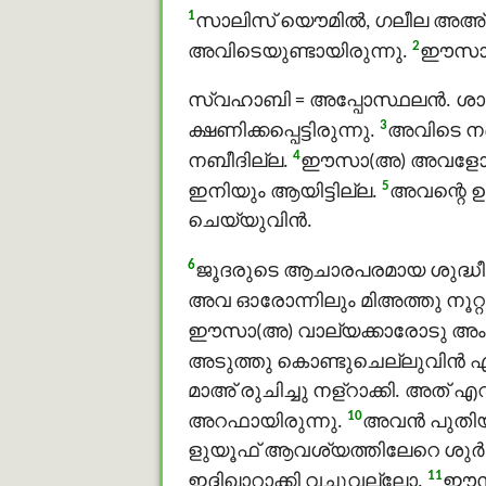
1
സാലിസ് യൌമിൽ, ഗലീല അഅ്മാ
2
അവിടെയുണ്ടായിരുന്നു.
ഈസാ(
സ്വഹാബി = അപ്പോസ്ഥലൻ. ശാഗി
3
ക്ഷണിക്കപ്പെട്ടിരുന്നു.
അവിടെ ന
4
നബീദില്ല.
ഈസാ(അ) അവളോടു പറ
5
ഇനിയും ആയിട്ടില്ല.
അവന്റെ ഉ
ചെയ്യുവിന്‍.
6
ജൂദരുടെ ആചാരപരമായ ശുദ്ധീകര
അവ ഓരോന്നിലും മിഅത്തു നൂറ്റമ്
ഈസാ(അ) വാല്യക്കാരോടു അംറാക
അടുത്തു കൊണ്ടുചെല്ലുവിന്‍ എന
മാഅ് രുചിച്ചു നള്റാക്കി. അത്
10
അറഫായിരുന്നു.
അവന്‍ പുതിയ
ളുയൂഫ് ആവശ്യത്തിലേറെ ശുർബ
11
ഇദ്ദിഖാറാക്കി വച്ചുവല്ലോ.
ഈസാ