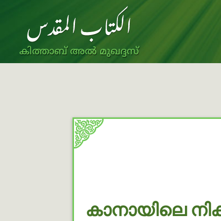
കിത്താബ് അൽ മുഖദ്ദസ്
കാനായിലെ നിക്