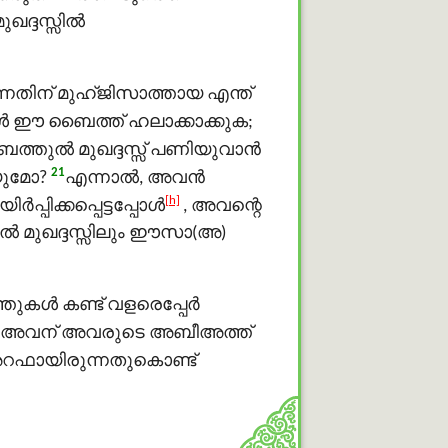
ഖദ്ദസ്സിൽ
്നതിന് മുഹ്ജിസാത്തായ എന്ത്
‍ ഈ ബൈത്ത് ഹലാക്കാക്കുക;
ത്തുൽ മുഖദ്ദസ്സ് പണിയുവാന്‍
21
യുമോ?
എന്നാല്‍, അവന്‍
[h]
പ്പിക്കപ്പെട്ടപ്പോള്‍
, അവന്റെ
ൽ മുഖദ്ദസ്സിലും ഈസാ(അ)
തുകൾ കണ്ട് വളരെപ്പേര്‍
, അവന് അവരുടെ അബീഅത്ത്
റഫായിരുന്നതുകൊണ്ട്