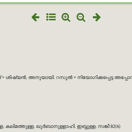
 = ശിഷ്യൻ, അനുയായി. റസൂൽ = നിയോഗിക്കപ്പെട്ട അപ്പ
 കലിമത്തുള്ള, ഖുർബാനുള്ളാഹി, ഇബ്നുള്ള, സങ്കീ 82(6)