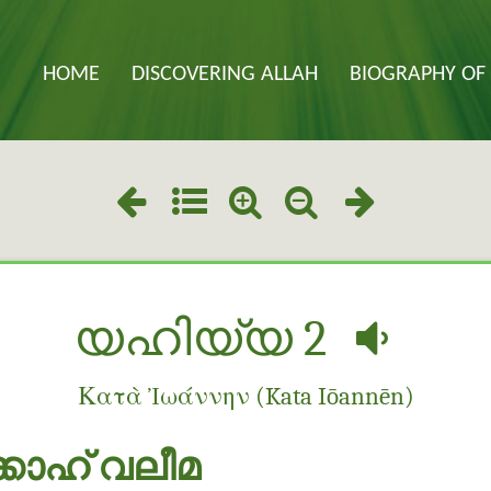
HOME
DISCOVERING ALLAH
BIOGRAPHY OF 
യഹിയ്യ 2
Κατὰ Ἰωάννην (Kata Iōannēn)
കാഹ് വലീമ