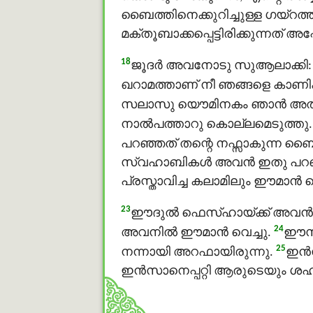
ബൈത്തിനെക്കുറിച്ചുള്ള ഗയ്റത്
മക്തൂബാക്കപ്പെട്ടിരിക്കുന്നത്
18
ജൂദര്‍ അവനോടു സുആലാക്കി: ഇ
ഖറാമത്താണ് നീ ഞങ്ങളെ കാണിക
സലാസു യൌമിനകം ഞാന്‍ അതു 
നാല്‍പത്താറു കൊല്ലമെടുത്ത
പറഞ്ഞത് തന്റെ നഫ്സാകുന്ന ബൈത
സ്വഹാബികൾ അവന്‍ ഇതു പറഞ്ഞി
പ്രസ്താവിച്ച കലാമിലും ഈമാൻ 
23
ഈദുൽ ഫെസ്ഹായ്ക്ക് അവന്‍ ഉർശ
24
അവനിൽ ഈമാൻ വെച്ചു.
ഈസാ
25
നന്നായി അറഫായിരുന്നു.
ഇൻസ
ഇൻസാനെപ്പറ്റി ആരുടെയും ശഹ