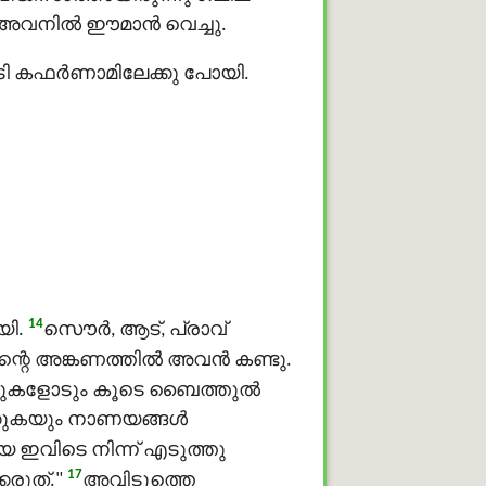
അവനില്‍ ഈമാൻ വെച്ചു.
 കഫര്‍ണാമിലേക്കു പോയി.
14
ി.
സൌർ, ആട്, പ്രാവ്
ന്റെ അങ്കണത്തിൽ അവന്‍ കണ്ടു.
ൌറുകളോടും കൂടെ ബൈത്തുൽ
ിക്കുകയും നാണയങ്ങള്‍
െ ഇവിടെ നിന്ന് എടുത്തു
17
കരുത്."
അവിടുത്തെ