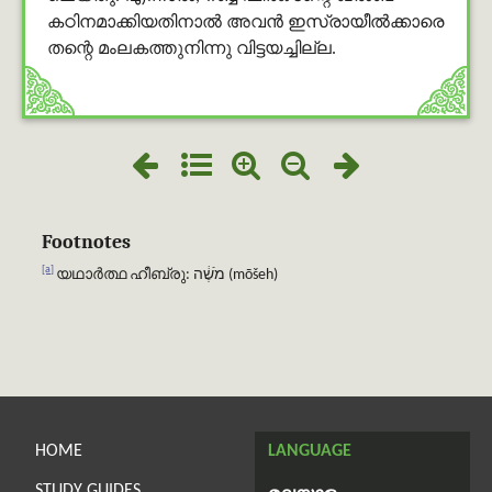
കഠിനമാക്കിയതിനാല്‍ അവന്‍ ഇസ്രായീല്‍ക്കാരെ
തന്റെ മംലകത്തുനിന്നു വിട്ടയച്ചില്ല.
Footnotes
[a]
യഥാർത്ഥ ഹീബ്രു: מֹשֶׁ֔ה (mōšeh)
HOME
LANGUAGE
STUDY GUIDES