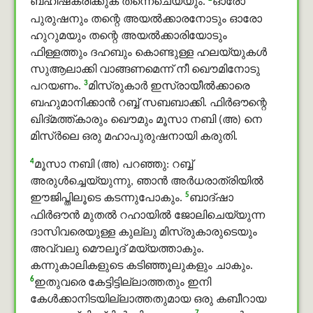
ബഹിഷ്‌കരിക്കുക തന്നെചെയ്യും.
ഓരോ
പുരുഷനും തന്റെ അയല്‍ക്കാരനോടും ഓരോ
ഹുറുമയും തന്റെ അയല്‍ക്കാരിയോടും
ഫിള്ളത്തും ദഹബും കൊണ്ടുള്ള ഹലയ്യുകള്‍
സുആലാക്കി വാങ്ങണമെന്ന് നീ ഖൌമിനോടു
3
പറയണം.
മിസ്രുകാര്‍ ഇസ്രായീല്‍ക്കാരെ
ബഹുമാനിക്കാന്‍ റബ്ബ് സബബാക്കി. ഫിർഔന്റെ
ഖിദ്മത്ത്കാരും ഖൌമും മൂസാ നബി (അ) നെ
മിസ്ർലെ ഒരു മഹാപുരുഷനായി കരുതി.
4
മൂസാ നബി (അ) പറഞ്ഞു: റബ്ബ്
അരുൾച്ചെയ്യുന്നു, ഞാന്‍ അര്‍ധരാത്രിയില്‍
5
ഈജിപ്തിലൂടെ കടന്നുപോകും.
ബാദ്ഷാ
ഫിർഔൻ മുതല്‍ റഹായില്‍ ജോലിചെയ്യുന്ന
ദാസിവരെയുള്ള കുല്ലു മിസ്രുകാരുടെയും
അവ്വലു മൌലൂദ് മയ്യത്താകും.
കന്നുകാലികളുടെ കടിഞ്ഞൂലുകളും ചാകും.
6
ഇതുവരെ കേട്ടിട്ടില്ലാത്തതും ഇനി
കേള്‍ക്കാനിടയില്ലാത്തതുമായ ഒരു കബീറായ