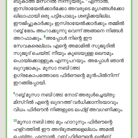
7
ബുകാഅ് മിസ്റില്‍ നിന്നുയരും.
എന്നാല്‍,
ഇസ്രായേല്‍ക്കാര്‍ക്കോ അവരുടെ മൃഗങ്ങള്‍ക്കോ
ഖിലാഫായി ഒരു പട്ടിപോലും ശബ്ദിക്കയില്ല.
ഈജിപ്തുകാര്‍ക്കും ഇസ്രായേല്‍ക്കാര്‍ക്കും തമ്മില്‍
റബ്ബ് ഭേദം അംറാക്കുന്നു വെന്ന് അങ്ങനെ നിങ്ങള്‍
8
അറഫാക്കും.
അപ്പോള്‍ നിന്റെ ഈ
സേവകരെല്ലാം എന്റെ അമാമിൽ സുജൂദിൽ
സുജൂദ് ചെയ്ത്, നീയും കൂടെയുള്ള ഖൌമും
പൊയ്‌ക്കൊള്ളുക എന്നുപറയും. അപ്പോള്‍ ഞാന്‍
ഖുറൂജാകും. മൂസാ നബി (അ)
ഉഗ്രകോപത്തോടെ ഫിർഔന്റെ മുന്‍പില്‍നിന്ന്
ഇറങ്ങിപ്പോയി.
9
റബ്ബ് മൂസാ നബി (അ) നോട് അരുൾച്ചെയ്തു:
മിസ്റില്‍ എന്റെ ഖുദറത്ത് വര്‍ധിക്കാനിടയാവും
വിധം ഫിർഔൻ നിങ്ങളുടെ ലഫ്ള് അവഗണിക്കും.
10
മൂസാ നബി (അ) മും ഹാറൂനും ഫിർഔന്റെ
ഹള്റത്തിൽ ഈ അദ്ഭുതങ്ങളെല്ലാം അമൽ
ചെയ്തു. എന്നാല്‍, റബ്ബ് ഫിർഔന്റെ ഖൽബ്