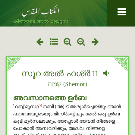
കിത്താബ് അൽ മുഖദ്ദസ്
സൂറ അൽ-ഹശ്ർ 11
שְׁמוֹת (Shemot)
അവസാനത്തെ ളർബ
1
[a]
റബ്ബ് മൂസാ
നബി (അ) ട് അരുൾച്ചെയ്തു: ഞാന്‍
ഫറവോയുടെയും മിസ്ർന്റെയും മേല്‍ ഒരു ളർബ
കൂടി മുർസലാക്കും. അപ്പോള്‍ അവന്‍ നിങ്ങളെ
പോകാന്‍ അനുവദിക്കും; അല്ല, നിങ്ങളെ
2